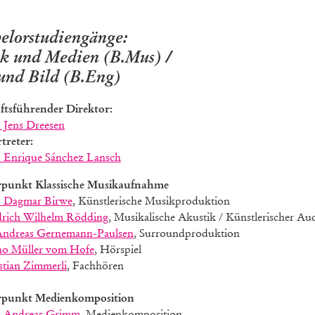
elorstudiengänge:
k und Medien (B.Mus) /
und Bild (B.Eng)
ftsführender Direktor:
 Jens
Dreesen
rtreter:
. Enrique Sánchez Lansch
punkt Klassische Musikaufnahme
. Dagmar Birwe
, Künstlerische Musikproduktion
drich Wilhelm Rödding
, Musikalische Akustik / Künstlerischer Au
Andreas Gernemann-Paulsen
, Surroundproduktion
o Müller vom Hofe
, Hörspiel
stian Zimmerli
, Fachhören
punkt Medienkomposition
. Andreas Grimm
, Medienkomposition