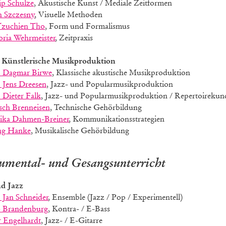
lip Schulze
, Akustische Kunst / Mediale Zeitformen
h Szczesny
, Visuelle Methoden
Tzuchien Tho
, Form und Formalismus
oria Wehrmeister
, Zeitpraxis
 Künstlerische Musikproduktion
. Dagmar Birwe
, Klassische akustische Musikproduktion
 Jens
Dreesen
, Jazz- und Popularmusikproduktion
. Dieter Falk
, Jazz- und Popularmusikproduktion / Repertoirekun
sch Brenneisen
, Technische Gehörbildung
ka Dahmen-Breiner
, Kommunikationsstrategien
ng Hanke
, Musikalische Gehörbildung
rumental- und Gesangsunterricht
d Jazz
. Jan Schneider
, Ensemble (Jazz / Pop / Experimentell)
 Brandenburg
, Kontra- / E-Bass
r Engelhardt
, Jazz- / E-Gitarre