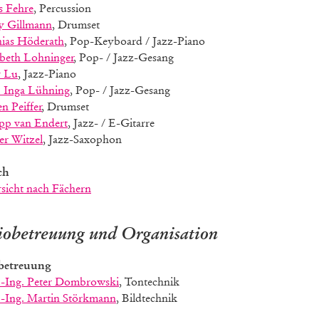
s Fehre
, Percussion
 Gillmann
, Drumset
ias Höderath
, Pop-Keyboard / Jazz-Piano
abeth Lohninger
, Pop- / Jazz-Gesang
y Lu
, Jazz-Piano
. Inga Lühning
, Pop- / Jazz-Gesang
n Peiffer
, Drumset
ipp van Endert
, Jazz- / E-Gitarre
er Witzel
, Jazz-Saxophon
ch
sicht nach Fächern
iobetreuung und Organisation
betreuung
.-Ing. Peter Dombrowski
, Tontechnik
.-Ing. Martin Störkmann
, Bildtechnik