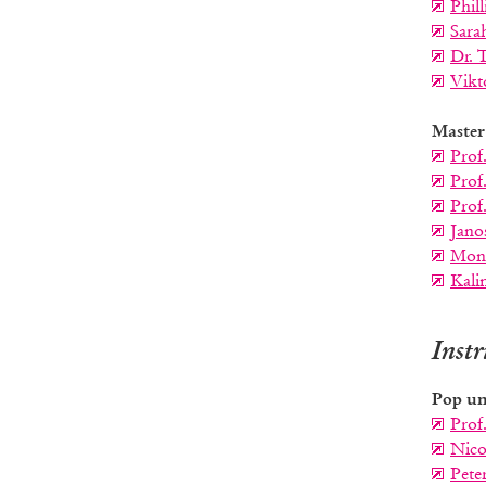
Phil
Sara
Dr. 
Vikt
Master
Prof
Prof.
Prof
Jano
Moni
Kali
Inst
Pop un
Prof
Nico
Pete