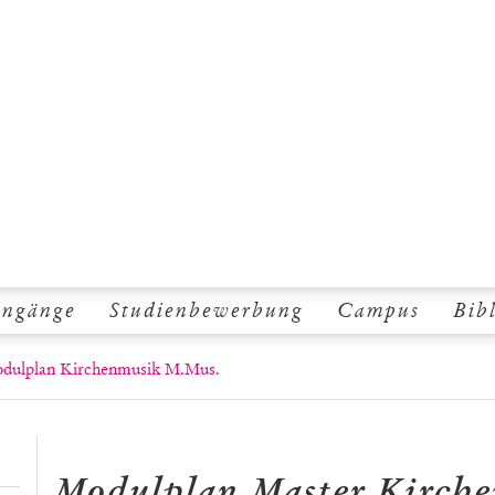
engänge
Studienbewerbung
Campus
Bib
dulplan Kirchenmusik M.Mus.
Modulplan Master Kirch