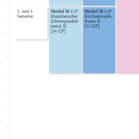
3. und 4.

Modul M 2.1*
Modul M 2.2*
Semester
Künstlerischer 
Kirchenmusik-

Schwerpunktb
Praxis II

ereich II

[15 CP]
[34 CP]