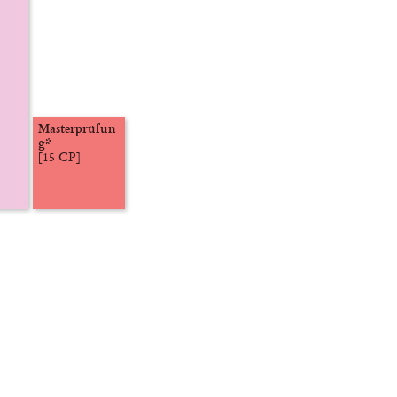
Masterprüfun
g*
[15 CP]