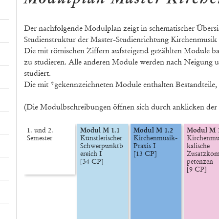
Der nachfolgende Modulplan zeigt in schematischer Übersic
Studienstruktur der Master-Studienrichtung Kirchenmusik 
Die mit römischen Ziffern aufsteigend gezählten Module ba
zu studieren. Alle anderen Module werden nach Neigung 
studiert.
Die mit *gekennzeichneten Module enthalten Bestandteile, 
(Die Modulbschreibungen öffnen sich durch anklicken der 
1. und 2.

Modul M 1.1
Modul M 1.2
Modul M 1
Semester
Künstlerischer 
Kirchenmusik-

Kirchenmus
Schwerpunktb
Praxis I

kalische

ereich I

[13 CP]
Zusatzkom
[34 CP]
petenzen

[9 CP]