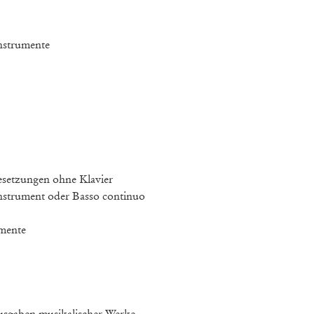
nstrumente
setzungen ohne Klavier
strument oder Basso continuo
mente
sgaben musikalischer Werke