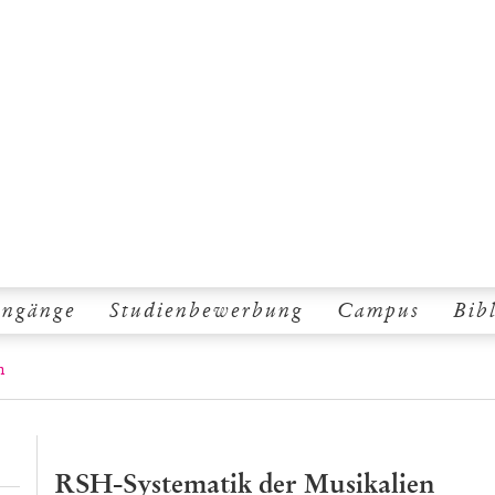
engänge
Studienbewerbung
Campus
Bib
n
RSH-Systematik der Musikalien