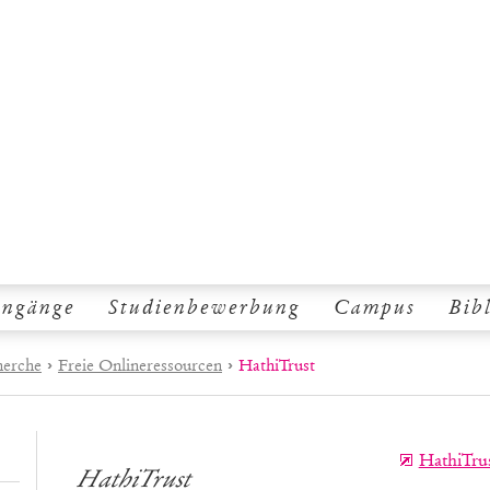
engänge
Studienbewerbung
Campus
Bib
herche
›
Freie Onlineressourcen
›
HathiTrust
HathiTru
HathiTrust