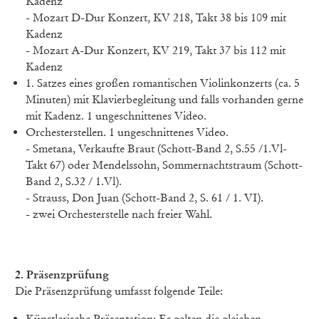
Kadenz
-
Mozart D-Dur Konzert, KV 218, Takt 38 bis 109 mit
Kadenz
-
Mozart A-Dur Konzert, KV 219, Takt 37 bis 112 mit
Kadenz
1. Satzes eines großen romantischen Violinkonzerts (ca. 5
Minuten) mit Klavierbegleitung und falls vorhanden gerne
mit Kadenz. 1 ungeschnittenes Video.
Orchesterstellen. 1 ungeschnittenes Video.
-
Smetana, Verkaufte Braut (Schott-Band 2, S.55 /1.Vl-
Takt 67) oder Mendelssohn, Sommernachtstraum (Schott-
Band 2, S.32 / 1.Vl).
-
Strauss, Don Juan (Schott-Band 2, S. 61 / 1. VI).
-
zwei Orchesterstelle nach freier Wahl.
2. Präsenzprüfung
Die Präsenzprüfung umfasst folgende Teile:
Künstlerische Präsentation: Es gelten die gleichen