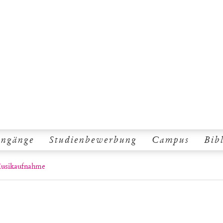
engänge
Studienbewerbung
Campus
Bib
Musikaufnahme