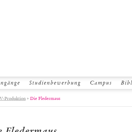
engänge
Studienbewerbung
Campus
Bib
V-Produktion
›
Die Fledermaus
e Fledermaus