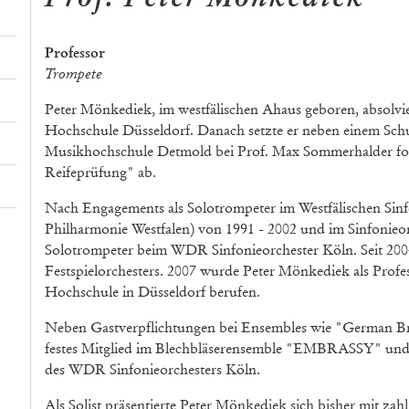
Professor
Trompete
Peter Mönkediek, im westfälischen Ahaus geboren, absolvi
Hochschule Düsseldorf. Danach setzte er neben einem Schu
Musikhochschule Detmold bei Prof. Max Sommerhalder fort.
Reifeprüfung" ab.
Nach Engagements als Solotrompeter im Westfälischen Sin
Philharmonie Westfalen) von 1991 - 2002 und im Sinfonieorc
Solotrompeter beim WDR Sinfonieorchester Köln. Seit 2004 
Festspielorchesters. 2007 wurde Peter Mönkediek als Prof
Hochschule in Düsseldorf berufen.
Neben Gastverpflichtungen bei Ensembles wie "German Bra
festes Mitglied im Blechbläserensemble "EMBRASSY" und 
des WDR Sinfonieorchesters Köln.
Als Solist präsentierte Peter Mönkediek sich bisher mit zah