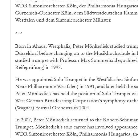
WDR Sinfonieorchester Köln, der Philharmonia Hungarica,
Gürzenich-Orchester Köln, dem Südwestdeutschen Kammer
Westfalen und dem Sinfonieorchester Münster.
***
Born in Ahaus, Westphalia, Peter Mönkediek studied trum
Düsseldorf before changing on to the Musikhochschule in 
studied trumpet with Professor Max Sommerhalder, achievi
Reifeprüfung) in 1992.
He was appointed Solo Trumpet in the Westfälisches Sinfon
Neue Philharmonie Westfalen) in 1991, and later held the s
Peter Mönkediek has held the position of Solo Trumpet wi
West German Broadcasting Corporation's symphony orchest
(Wagner) Festival Orchestra in 2004.
In 2007, Peter Mönkediek returned to the Robert-Schumann
Trumpet. Mönkediek's solo career has involved appearance
WDR Sinfonieorchester Köln, Philharmonia Hungarica, the 