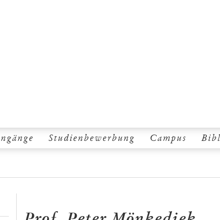
engänge
Studienbewerbung
Campus
Bib
Prof. Peter Mönkediek