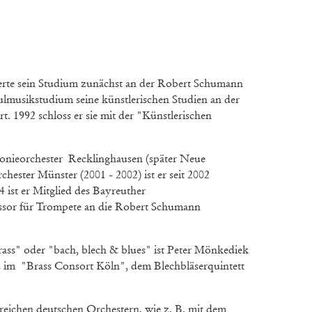
erte sein Studium zunächst an der Robert Schumann
lmusikstudium seine künstlerischen Studien an der
 1992 schloss er sie mit der "Künstlerischen
fonieorchester Recklinghausen (später Neue
hester Münster (2001 - 2002) ist er seit 2002
ist er Mitglied des Bayreuther
essor für Trompete an die Robert Schumann
ss" oder "bach, blech & blues" ist Peter Mönkediek
im "Brass Consort Köln", dem Blechbläserquintett
lreichen deutschen Orchestern, wie z. B. mit dem