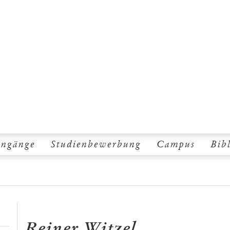
engänge
Studienbewerbung
Campus
Bib
Reiner Witzel