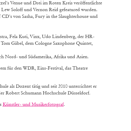
el's Venue und Drei im Roten Kreis veröffentlichte
n, Lew Soloff und Vernon Reid gefeatured wurden.
uf CD's von Sasha, Fury in the Slaughterhouse und
estra, Fela Kuti, Vinx, Udo Lindenberg, der HR-
, Tom Gäbel, dem Cologne Saxophone Quintet,
ach Nord- und Südamerika, Afrika und Asien.
rem für den WDR, Eins-Festival, das Theatre
ule als Dozent tätig und seit 2010 unterrichtet er
der Robert Schumann Hochschule Düsseldorf.
ls
Künstler- und Musikerfotograf
.