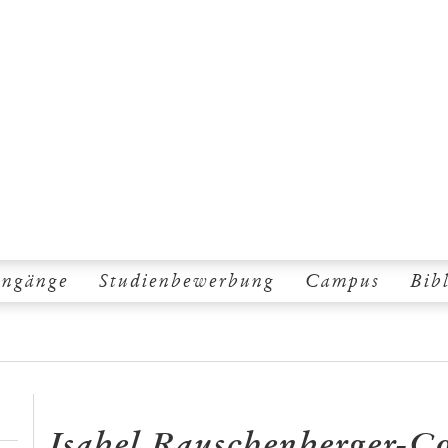
engänge
Studienbewerbung
Campus
Bib
Isabel Rauschenberger-Co