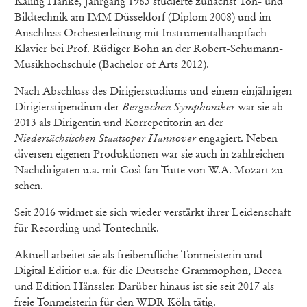
Kaling Hanke, Jahrgang 1983 studierte zunächst Ton- und
Bildtechnik am IMM Düsseldorf (Diplom 2008) und im
Anschluss Orchesterleitung mit Instrumentalhauptfach
Klavier bei Prof. Rüdiger Bohn an der Robert-Schumann-
Musikhochschule (Bachelor of Arts 2012).
Nach Abschluss des Dirigierstudiums und einem einjährigen
Dirigierstipendium der
Bergischen Symphoniker
war sie ab
2013 als Dirigentin und Korrepetitorin an der
Niedersächsischen Staatsoper Hannover
engagiert. Neben
diversen eigenen Produktionen war sie auch in zahlreichen
Nachdirigaten u.a. mit Così fan Tutte von W.A. Mozart zu
sehen.
Seit 2016 widmet sie sich wieder verstärkt ihrer Leidenschaft
für Recording und Tontechnik.
Aktuell arbeitet sie als freiberufliche Tonmeisterin und
Digital Editior u.a. für die Deutsche Grammophon, Decca
und Edition Hänssler. Darüber hinaus ist sie seit 2017 als
freie Tonmeisterin für den WDR Köln tätig.