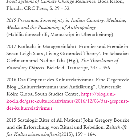
Food Systems of Climate Change Resilience.
Boca Raton,
Florida: CRC Press, S. 29 – 53.
2019 Precarious Sovereignty in Indian Country: Medicine,
Media and the Positioning of Anthropology
(Habilitationsschrift, Manuskript in Überarbeitung)
2017 Rotluchs in Garageneinfahrt. Frontier und Fremde in
Susan Leigh Stars ‚Living Grounded Theory’. In: Sebastian
Gießmann und Nadine Taha (Hg.),
The Translation of
Boundary Objects
. Bielefeld: Transcript, 347 – 356.
2016 Das Gespenst des Kulturrelativismus: Eine Gegenrede.
Blog „Kulturrelativismus und Aufklärung“, Universität
Köln: Global South Studies Centre,
https://blog.uni-
koeln.de/gssc-kulturrelativismus/2016/12/06/das-gespenst-
des-kulturrelativismus
2015 Scatalogic Rites of All Nations! John Gregory Bourke
und die Erforschung von Ritual und Rebellion.
Zeitschrift
für Kulturwissenschaften
2(2015), 159 – 164.