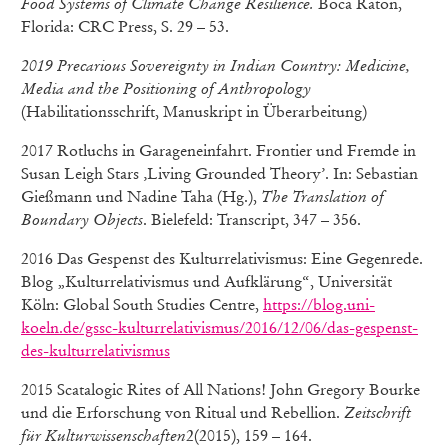
Food Systems of Climate Change Resilience.
Boca Raton,
Florida: CRC Press, S. 29 – 53.
2019 Precarious Sovereignty in Indian Country: Medicine,
Media and the Positioning of Anthropology
(Habilitationsschrift, Manuskript in Überarbeitung)
2017 Rotluchs in Garageneinfahrt. Frontier und Fremde in
Susan Leigh Stars ‚Living Grounded Theory’. In: Sebastian
Gießmann und Nadine Taha (Hg.),
The Translation of
Boundary Objects
. Bielefeld: Transcript, 347 – 356.
2016 Das Gespenst des Kulturrelativismus: Eine Gegenrede.
Blog „Kulturrelativismus und Aufklärung“, Universität
Köln: Global South Studies Centre,
https://blog.uni-
koeln.de/gssc-kulturrelativismus/2016/12/06/das-gespenst-
des-kulturrelativismus
2015 Scatalogic Rites of All Nations! John Gregory Bourke
und die Erforschung von Ritual und Rebellion.
Zeitschrift
für Kulturwissenschaften
2(2015), 159 – 164.