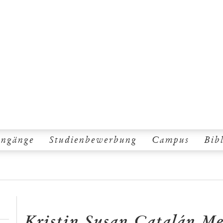
engänge
Studienbewerbung
Campus
Bib
Kristin Susan Catalán M