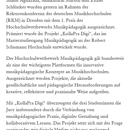
Shams Aghazada, Annkathrin Maroth und Esther
Schlünkes wurden gestern im Rahmen der
Rektorenkonferenz der deutschen Musikhochschulen
(RKM) in Dresden mit dem 1. Preis des
Hochschulwettbewerbs Musikpädagogik ausgezeichnet.
Prämiert wurde ihr Projekt „KollaPra Digi“, das im
Masterstudiengang Musikpädagogik an der Robert
Schumann Hochschule entwickelt wurde.
Der Hochschulwettbewerb Musikpädagogik gilt bundesweit
als eine der wichtigsten Plattformen für innovative
musikpädagogische Konzepte an Musikhochschulen.
Ausgezeichnet werden Projekte, die aktuelle
gesellschaftliche und pädagogische Herausforderungen auf
kreative, reflektierte und praxisnahe Weise aufgreifen.
Mit „KollaPra Digi“ überzeugten die drei Studentinnen die
Jury insbesondere durch die Verbindung von
musikpädagogischer Praxis, digitaler Gestaltung und
kollaborativem Lernen. Das Projekt setzt sich mit der Frage
auseinander, wie digitale Medien nicht nur ergänzend